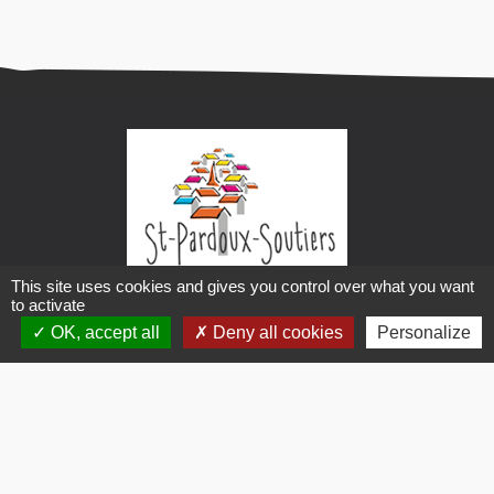
This site uses cookies and gives you control over what you want
Mairie de Saint-Pardoux-Soutiers
to activate
OK, accept all
Deny all cookies
Personalize
2 impasse des écoliers
79310 Saint-Pardoux-Soutiers
05 49 63 40 03
accueil@stpardouxsoutiers.fr
@Mairie de Saint-Pardoux-Soutiers