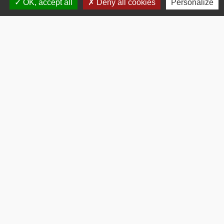
OK, accept all
Deny all cookies
Personalize
2 impasse des écoliers
79310 Saint-Pardoux-Soutiers
05 49 63 40 03
accueil@stpardouxsoutiers.fr
@Mairie de Saint-Pardoux-Soutiers
Horaires d'ouverture
Lundi, Jeudi : 8h30 - 12h
Mardi, Mercredi, Vendredi :
8h30 -12h / 14h - 17h
Samedi : 9h - 12h
Mentions légales
CONCEPTION : TABULARASA