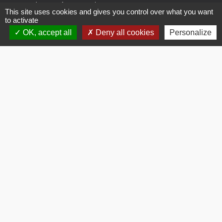
79310 Saint-Pardoux-Soutiers
This site uses cookies and gives you control over what you want
05 49 63 40 03
to activate
accueil@stpardouxsoutiers.fr
OK, accept all
Deny all cookies
Personalize
@Mairie de Saint-Pardoux-Soutiers
Horaires d'ouverture
Lundi, Jeudi : 8h30 - 12h
Mardi, Mercredi, Vendredi :
8h30 -12h / 14h - 17h
Samedi : 9h - 12h
Mentions légales
CONCEPTION : TABULARASA